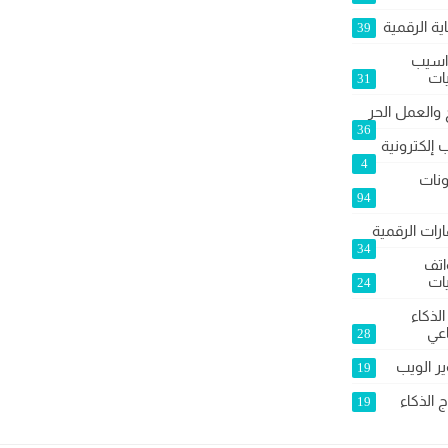
ية الرقمية
39
اسيب
يات
31
 والعمل الحر
36
 إلكترونية
4
نات
94
رات الرقمية
34
اتف
يات
24
الذكاء
عي
28
ر الويب
19
 الذكاء
19