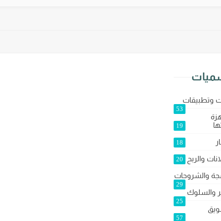
سميات
ت وتطبيقات
53
زة
ها
19
ر
18
انات والربح
20
مجة والشروحات
29
ير والسلوك
25
ويق
57