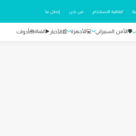
ة
اتفاقية الاستخدام
من نحن
إتصل بنا
🛡️الأمن السيبراني
💻الأجهزة
▶️القناة
📰الأخبار
🧰أدوات