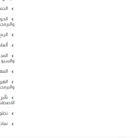
الحما
الحو
والبرمج
الربح
ألعاب
المدو
والسيو
المها
الهو
والبرمج
تأثير 
الاصطنا
تطوي
نماذج