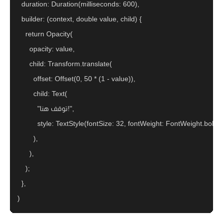
  duration: Duration(milliseconds: 600),

  builder: (context, double value, child) {

    return Opacity(

      opacity: value,

      child: Transform.translate(

        offset: Offset(0, 50 * (1 - value)),

        child: Text(

          "توقف هنا!",

          style: TextStyle(fontSize: 32, fontWeight: FontWeight.bold
        ),

      ),

    );

  },
