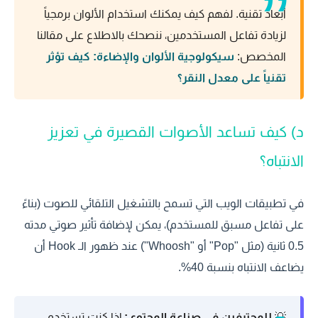
أبعاد تقنية. لفهم كيف يمكنك استخدام الألوان برمجياً
لزيادة تفاعل المستخدمين، ننصحك بالاطلاع على مقالنا
المخصص:
سيكولوجية الألوان والإضاءة: كيف تؤثر
تقنياً على معدل النقر؟
د) كيف تساعد الأصوات القصيرة في تعزيز
الانتباه؟
في تطبيقات الويب التي تسمح بالتشغيل التلقائي للصوت (بناءً
على تفاعل مسبق للمستخدم)، يمكن لإضافة تأثير صوتي مدته
0.5 ثانية (مثل "Pop" أو "Whoosh") عند ظهور الـ Hook أن
يضاعف الانتباه بنسبة 40%.
💡
للمحترفين في صناعة المحتوى:
إذا كنت تستخدم