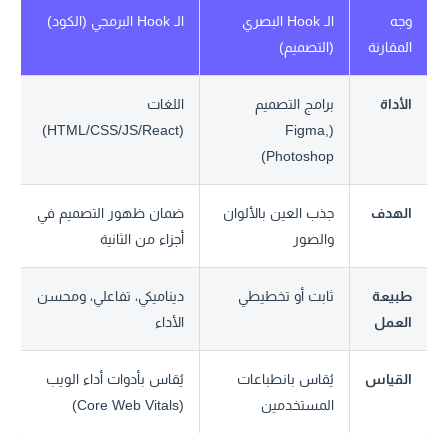
وجه
الـ Hook البصري
الـ Hook البرمجي (الكود)
المقارنة
(التصميم)
الأداة
برامج التصميم
اللغات
(HTML/CSS/JS/React)
(Figma,
Photoshop)
الهدف
جذب العين بالألوان
ضمان ظهور التصميم في
والصور
أجزاء من الثانية
طبيعة
ثابت أو تخطيطي
ديناميكي، تفاعلي، ومحسن
العمل
الأداء
القياس
يُقاس بانطباعات
يُقاس بأدوات أداء الويب
المستخدمين
(Core Web Vitals)