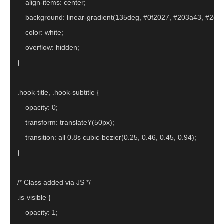
    align-items: center;

    background: linear-gradient(135deg, #0f2027, #203a43, #2c
    color: white;

    overflow: hidden;

}

.hook-title, .hook-subtitle {

    opacity: 0;

    transform: translateY(50px);

    transition: all 0.8s cubic-bezier(0.25, 0.46, 0.45, 0.94);

}

/* Class added via JS */

.is-visible {

    opacity: 1;
