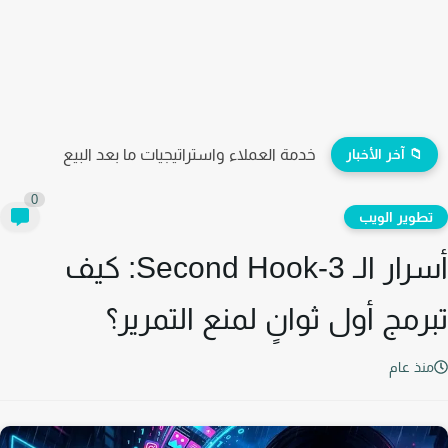
📁 آخر الأخبار
كيف تطلق حملتك الإعلانية الأولى وتحقق أول مبيعة بنجاح؟
0
طوير الويب
أسرار الـ 3-Second Hook: كيف
رمج أول ثوانٍ لمنع التمرير؟
نذ عام