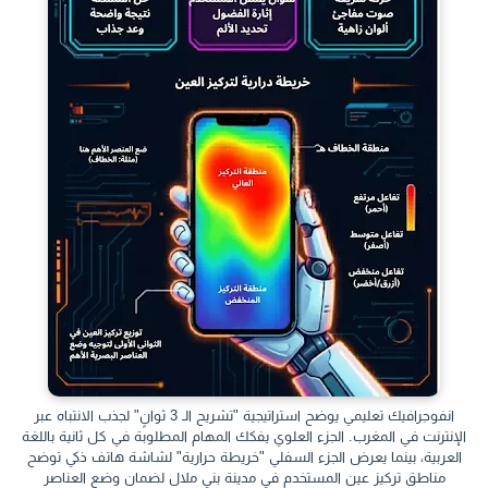
انفوجرافيك تعليمي يوضح استراتيجية "تشريح الـ 3 ثوانٍ" لجذب الانتباه عبر
الإنترنت في المغرب.
الجزء العلوي يفكك المهام المطلوبة في كل ثانية باللغة
العربية، بينما يعرض الجزء السفلي "خريطة حرارية" لشاشة هاتف ذكي توضح
مناطق تركيز عين المستخدم في مدينة بني ملال لضمان وضع العناصر