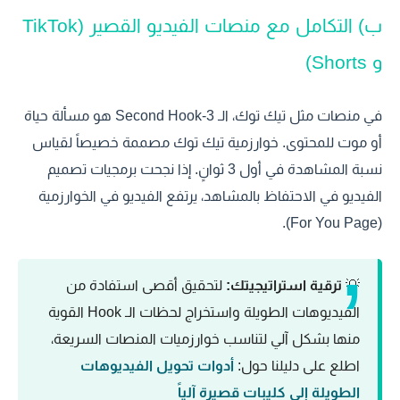
ب) التكامل مع منصات الفيديو القصير (TikTok
و Shorts)
في منصات مثل تيك توك، الـ 3-Second Hook هو مسألة حياة
أو موت للمحتوى. خوارزمية تيك توك مصممة خصيصاً لقياس
نسبة المشاهدة في أول 3 ثوانٍ. إذا نجحت برمجيات تصميم
الفيديو في الاحتفاظ بالمشاهد، يرتفع الفيديو في الخوارزمية
(For You Page).
💡
ترقية استراتيجيتك:
لتحقيق أقصى استفادة من
الفيديوهات الطويلة واستخراج لحظات الـ Hook القوية
منها بشكل آلي لتناسب خوارزميات المنصات السريعة،
اطلع على دليلنا حول:
أدوات تحويل الفيديوهات
الطويلة إلى كليبات قصيرة آلياً