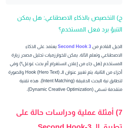
ج) التخصيص بالذكاء الاصطناعي: هل يمكن
التنبؤ برد فعل المستخدم؟
الجيل القادم من
3 Second Hook
يعتمد على الذكاء
الاصطناعي وتعلم الآلة. يمكن للخوارزميات تحليل مصدر زيارة
المستخدم (هل جاء من إعلان انستغرام أم بحث غوغل؟) وفي
أجزاء من الثانية، يتم تغيير عنوان الـ Hook (Hero Text) والصورة
لتطابق نية البحث الدقيقة (Intent Matching). هذه تقنية
متقدمة تسمى (Dynamic Creative Optimization).
7) أمثلة عملية ودراسات حالة على
تطبيق الـ 3-Second Hook