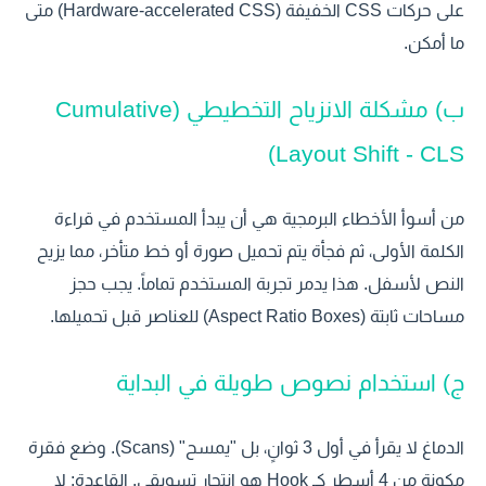
على حركات CSS الخفيفة (Hardware-accelerated CSS) متى
ما أمكن.
ب) مشكلة الانزياح التخطيطي (Cumulative
Layout Shift - CLS)
من أسوأ الأخطاء البرمجية هي أن يبدأ المستخدم في قراءة
الكلمة الأولى، ثم فجأة يتم تحميل صورة أو خط متأخر، مما يزيح
النص لأسفل. هذا يدمر تجربة المستخدم تماماً. يجب حجز
مساحات ثابتة (Aspect Ratio Boxes) للعناصر قبل تحميلها.
ج) استخدام نصوص طويلة في البداية
الدماغ لا يقرأ في أول 3 ثوانٍ، بل "يمسح" (Scans). وضع فقرة
مكونة من 4 أسطر كـ Hook هو انتحار تسويقي. القاعدة: لا