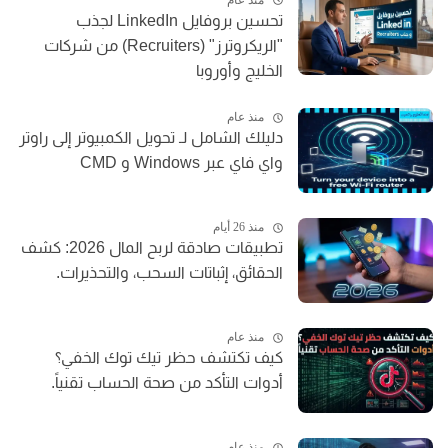
تحسين بروفايل LinkedIn لجذب
"الريكروترز" (Recruiters) من شركات
الخليج وأوروبا
منذ عام
دليلك الشامل لـ تحويل الكمبيوتر إلى راوتر
واي فاي عبر Windows و CMD
منذ 26 أيام
تطبيقات صادقة لربح المال 2026: كشف
الحقائق، إثباتات السحب، والتحذيرات.
منذ عام
كيف تكتشف حظر تيك توك الخفي؟
أدوات التأكد من صحة الحساب تقنياً.
منذ عام