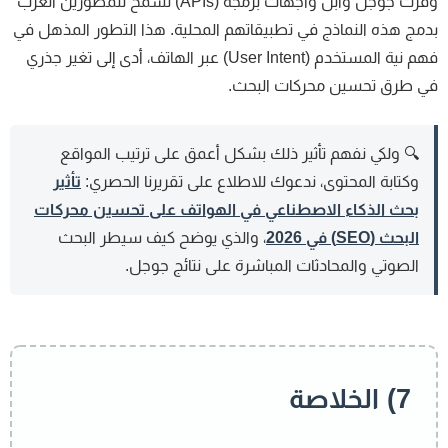
وفرت جوجل وأبل واجهات برمجة (APIs) تسمح للمطورين العرب
مج هذه النماذج في تطبيقاتهم المحلية. هذا التطور المذهل في
فهم نية المستخدم (User Intent) عبر الهاتف، أدى إلى تغير جذري
ي طرق تحسين محركات البحث.
🔍 ولكي نفهم تأثير ذلك بشكل أعمق على ترتيب المواقع
وكتابة المحتوى، ندعوك للاطلاع على تقريرنا الحصري:
تأثير
بحث الذكاء الاصطناعي في الهواتف على تحسين محركات
البحث (SEO) في 2026
، والذي يوضح كيف سيطر البحث
الصوتي والمحادثات المباشرة على نتائج جوجل.
7) الخلاصة