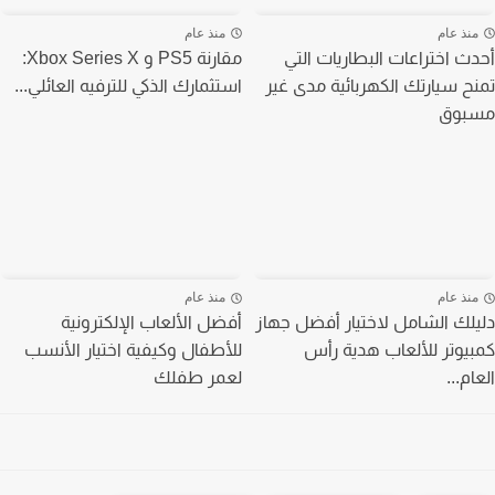
نذ عام
منذ عام
ث اختراعات البطاريات التي
مقارنة PS5 و Xbox Series X:
ح سيارتك الكهربائية مدى غير
استثمارك الذكي للترفيه العائلي...
بوق
نذ عام
منذ عام
لك الشامل لاختيار أفضل جهاز
أفضل الألعاب الإلكترونية
يوتر للألعاب هدية رأس
للأطفال وكيفية اختيار الأنسب
م...
لعمر طفلك