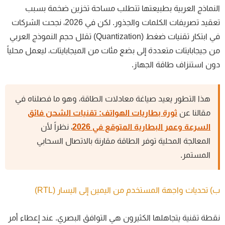
نماذج العربية بطبيعتها تتطلب مساحة تخزين ضخمة بسبب
تعقيد تصريفات الكلمات والجذور. لكن في 2026، نجحت الشركات
في ابتكار تقنيات ضغط (Quantization) تقلل حجم النموذج العربي
 جيجابايتات متعددة إلى بضع مئات من الميجابايتات، ليعمل محلياً
ن استنزاف طاقة الجهاز.
هذا التطور يعيد صياغة معادلات الطاقة، وهو ما فصلناه في
مقالنا عن
ثورة بطاريات الهواتف: تقنيات الشحن فائق
السرعة وعمر البطارية المتوقع في 2026
، نظراً لأن
المعالجة المحلية توفر الطاقة مقارنة بالاتصال السحابي
المستمر.
 تحديات واجهة المستخدم من اليمين إلى اليسار (RTL)
طة تقنية يتجاهلها الكثيرون هي التوافق البصري. عند إعطاء أمر