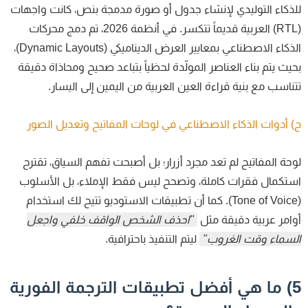
ذكاء التوليدي لإنشاء جدول أو صورة مدمجة بنص، كانت واجهات
(RTL) العربية قديماً تتكسر. في أنظمة 2026، تم دمج محركات
الذكاء الاصطناعي بمعايير العرض الديناميكي (Dynamic Layouts)،
يث يتم بناء العناصر المولّدة لحظياً بتباعد صحيح ومحاذاة دقيقة
ناسب مع بنية قراءة العين العربية من اليمين إلى اليسار.
 أدوات الذكاء الاصطناعي في لوحات المفاتيح وتعديل الصور
حة المفاتيح لم تعد مجرد أزرار؛ بل أصبحت تفهم السياق، تقترح
تكمال فقرات كاملة، وتصحح ليس فقط الإملاء، بل الأسلوب
(Tone of Voice). كما أن تطبيقات الاستوديو تتيح لك استخدام
امر عربية دقيقة مثل
"احذف الشخص الواقف خلفي واجعل
سماء وقت الغروب"
ليتم التنفيذ باحترافية.
5) ما هي أفضل تطبيقات الترجمة الفورية