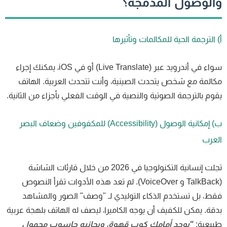
الوصول المدمجة؟
 الترجمة الحية للمكالمات وتأثيرها
سواء في أندرويد عبر (Live Translate) أو في iOS، يمكنك إجراء
المة مع شخص يتحدث الصينية، وأنت تتحدث العربية. الهاتف
وم بالترجمة الصوتية والنصية في الوقت الفعلي بأجزاء من الثانية.
ب) إمكانية الوصول (Accessibility) للمكفوفين وضعاف البصر
عرب
تجلت إنسانية التكنولوجيا في 2026 من خلال قارئات الشاشة
(TalkBack و VoiceOver). لم تعد هذه الأدوات تقرأ النصوص
ط، بل تستخدم الذكاء التوليدي لـ "وصف" الصور والمشاهد
قة. يمكن للكفيف أن يوجه الكاميرا، ليصف له الهاتف بلهجة عربية
بيعية:
"يوجد أمامك كوب قهوة، وبجانبه حاسوب محمول