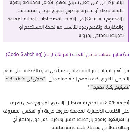
بينما تركز أبل على جعل سيري تفهم الأوامر المختلطة بلهجة
خليجية بيضاء أو مصرية بوضوح، يتفوق جوجل أسيستانت
(المدعوم بـ Gemini) في التقاط المصطلحات المحلية العميقة
والمغاربية، وتقديم ردود تتناسب مع لهجة المستخدم أو
تحويلها للفصحى بمرونة.
 تجاوز عقبات تداخل اللغات (الفرانكو-آراب) (Code-Switching)
 أهم الميزات غير المستغلة إعلامياً هي قدرة الأنظمة على فهم
تداخل اللغوي. كيف تفهم الآلة جملة مثل:
"اعمل لي Schedule
ميتينج بكرة الصبح"
؟
أنظمة 2026 تستخدم تقنية تحليل السياق المزدوج؛ فهي تتعرف
ى الكلمات الإنجليزية المدمجة بحروف عربية (أو العكس المعروف
الفرانكو
)، وتقوم بترجمتها ضمنياً وتنفيذ الأمر دون إظهار أي
الة خطأ، بل وتجيبك بلغة عربية سليمة.