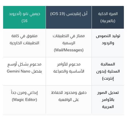
الميزة الذكية
أبل إنتليجنس (iOS 19)
جيميني نانو (أندرويد
(بالعربية)
16)
توليد النصوص
ممتاز في التطبيقات
متفوق في كافة
والردود
الرسمية
التطبيقات الخارجية
(Mail/Messages)
المعالجة
مدعوم للأوامر
مدعوم بشكل أوسع
المحلية (بدون
الأساسية والصياغة
بفضل Gemini Nano
إنترنت)
تعديل الصور
دقيق ومحدود للحفاظ
إبداعي ومرن جداً
بالأوامر
على الواقعية
(Magic Editor)
العربية