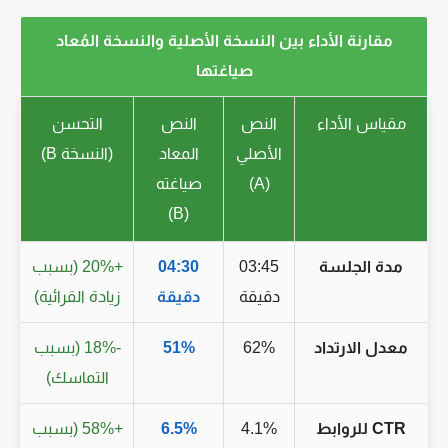
مقارنة الأداء بين النسخة الأصلية والنسخة المُعاد
صياغتها
مقياس الأداء
النص
النص
التحسن
الأصلي
المعاد
(النسخة B)
(A)
صياغته
(B)
مدة الجلسة
03:45
04:30
+20% (بسبب
دقيقة
دقيقة
زيادة القرائية)
معدل الارتداد
62%
51%
-18% (بسبب
التماسك)
CTR للروابط
4.1%
6.5%
+58% (بسبب