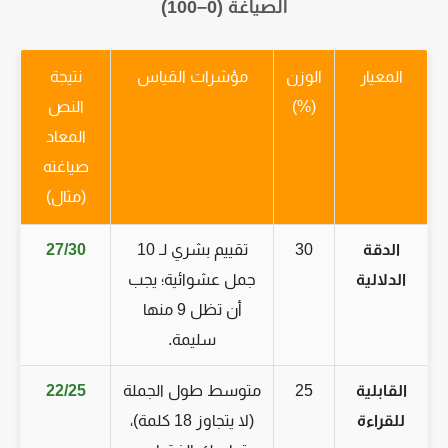
الصياغة (0–100)
المعيار
الوزن
مؤشرات القياس
نتيجة
(%)
النص
المعاد
صياغته
(مثال)
الدقة
30
تقييم بشري لـ 10
27/30
الدلالية
جمل عشوائية؛ يجب
أن تظل 9 منها
سليمة.
القابلية
25
متوسط طول الجملة
22/25
للقراءة
(لا يتجاوز 18 كلمة)،