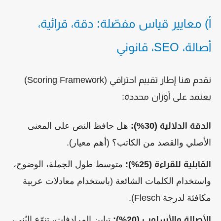
أ) معايير قياس مفصّلة: دقة، قرائية،
أصالة، SEO، قانوني
نقدم هنا إطار تقييم احترافي (Scoring Framework)
يعتمد على أوزان محددة:
الدقة الدلالية (30%):
هل حافظ النص على المعنى
الأصلي والقصد من الكاتب؟ (أهم معيار).
القابلية للقراءة (25%):
متوسط طول الجملة، الوضوح،
واستخدام الكلمات الشائعة (باستخدام معادلات عربية
مكافئة لدرجة Flesch).
الأصالة والأسلوب (20%):
تباين المرادفات، تنوّع البُنى،