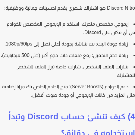
D هو اشتراك شهري يقدم تحسينات جمالية ووظيفية:
إيموجي مخصص متحرك:
استخدام الإيموجي المخصص للخوادم
ي مكان على Discord.
زيادة جودة البث:
بث شاشة بجودة أعلى تصل إلى 1080p/60fps.
زيادة حجم التحميل:
رفع ملفات ذات حجم أكبر (حتى 500 ميجابايت).
شارات الملف الشخصي:
شارات خاصة تبرز الملف الشخصي
شترك.
دعم الخوادم (Server Boosts):
منح الخادم الخاص بك مزايا إضافية
 المزيد من خانات الإيموجي أو جودة صوت أفضل.
4) كيف تنشئ حساب Discord وتبدأ
تخدامه في دقائق؟