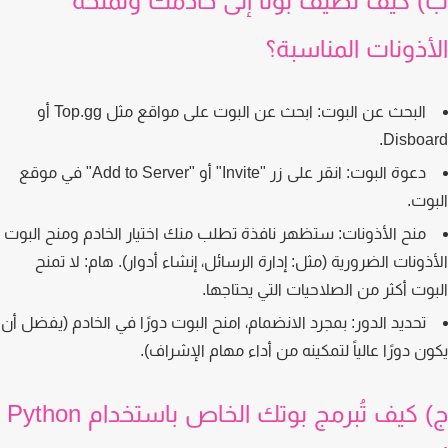
 كيف تضيف بوتًا إلى خادمك وتمنحه
أذونات المناسبة؟
البحث عن البوت:
ابحث عن البوت على مواقع مثل Top.gg أو
Disboa
دعوة البوت:
انقر على زر "Invite" أو "Add to Server" في موقع
وت.
منح الأذونات:
ستظهر نافذة تطلب منك اختيار الخادم ومنح البوت
ذونات الضرورية (مثل: إدارة الرسائل، إنشاء أدوار). هام: لا تمنح
وت أكثر من الصلاحيات التي يحتاجها.
تحديد الدور:
بمجرد الانضمام، امنح البوت دورًا في الخادم (يفضل أن
ن دورًا عالياً لتمكينه من أداء مهام الإشراف).
ج) كيف تُبرمج بوتك الخاص باستخدام Python