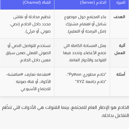
لميزة
الخادم (Server)
القناة (Channel)
لهدف
بناء المجتمع حول موضوع
تنظيم محادثة أو نقاش
شامل أو اهتمام مشترك
محدد داخل الخادم (نصي،
(مثل البرمجة أو التعليم).
صوتي، أو مرئي).
لية
يمثل المساحة الكاملة التي
تستخدم للتواصل النصي أو
لعمل
تجمع الأعضاء، وتحدد فيها
الصوتي الفعلي ضمن سياق
القواعد والأدوار العامة.
معين داخل الخادم.
مثلة
"خادم مطوري Python"،
#مقدمة-تعارف، #مناقشة-
"خادم جامعة XYZ"
الأكواد، أو قناة صوتية
للاجتماع الأسبوعي
ادم هو الإطار العام للمجتمع، بينما القنوات هي الأدوات التي تنظّم
فاعل بداخله.