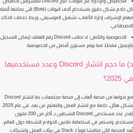
التخصيص والإدارة عبر البوتات:
تتيح Discord للمشرفين تخصيص
كل خادم بشكل دقيق باستخدام آلاف البوتات (Bots) التي يمكنها أتمتة
م الإشراف، إدارة الألعاب، تشغيل الموسيقى، وربط خدمات الذكاء
صطناعي.
الخصوصية والأمان:
لا تطلب Discord رقم الهاتف (يمكن التسجيل
إيميل فقط)، مما يوفر مستوى أفضل من الخصوصية.
د) ما حجم انتشار Discord وعدد مستخدميها
202؟
مع تحولها من منصة ألعاب إلى منصة مجتمعات، نما انتشار Discord
بشكل هائل، خاصة مع انتشار العمل والتعليم عن بعد. في عام 2025،
يُقدر عدد مستخدمي Discord النشطين بـ أكثر من 200 مليون
خدم، وتستمر في استضافة ملايين الخوادم النشطة حول العالم.
تُعد المنصة الآن منافسًا قوياً لـ Slack في بيئات العمل ولشبكات