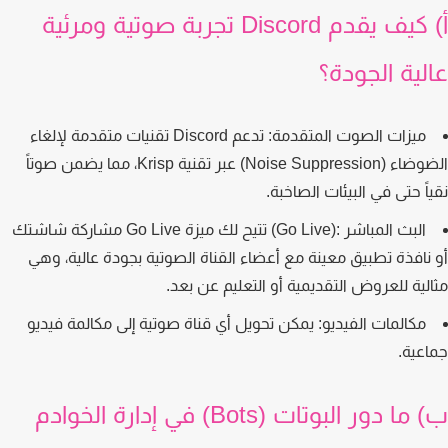
أ) كيف يقدم Discord تجربة صوتية ومرئية
لية الجودة؟
ميزات الصوت المتقدمة:
تدعم Discord تقنيات متقدمة لإلغاء
الضوضاء (Noise Suppression) عبر تقنية Krisp، مما يضمن صوتاً
اً حتى في البيئات الصاخبة.
البث المباشر :(Go Live)
تتيح لك ميزة Go Live مشاركة شاشتك
نافذة تطبيق معينة مع أعضاء القناة الصوتية بجودة عالية، وهي
لية للعروض التقديمية أو التعليم عن بعد.
مكالمات الفيديو:
يمكن تحويل أي قناة صوتية إلى مكالمة فيديو
عية.
ب) ما دور البوتات (Bots) في إدارة الخوادم