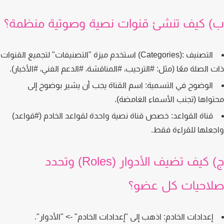
 كيف تنشئ قنوات نصية وصوتية منظمة؟
التصنيف :(Categories)
استخدم ميزة "التصنيفات" لتجميع القنوات
 الصلة معًا (مثل: #الترحيب، #المناقشة، #الدعم الفني، #الأخبار).
الوضوح في التسمية:
اسم القناة يجب أن يشير بوضوح إلى
واها (تجنب الأسماء الغامضة).
قناة القواعد:
خصص قناة نصية واحدة لقواعد الخادم (#قواعد)
علها للقراءة فقط.
ج) كيف تضيف الأدوار (Roles) وتحدد
احيات كل عضو؟
إعدادات الخادم:
اذهب إلى "إعدادات الخادم" -> "الأدوار".