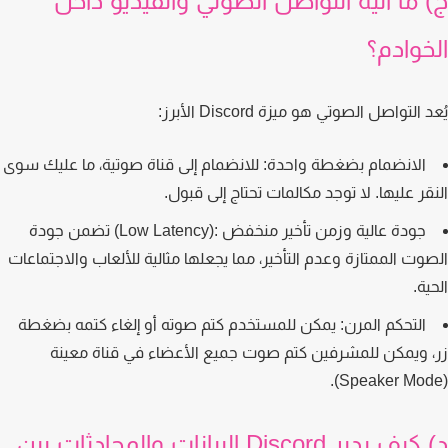
 ما آلية التواصل الصوتي والفيديو داخل
خوادم؟
 التواصل الصوتي هو ميزة Discord الأبرز:
الانضمام بضغطة واحدة:
للانضمام إلى قناة صوتية، ما عليك سوى
قر عليها. لا توجد مكالمات تحتاج إلى قبول.
جودة عالية وزمن تأخير منخفض :(Low Latency)
تضمن جودة
وت الممتازة وعدم التأخير، مما يجعلها مثالية للألعاب والاجتماعات
ة.
التحكم المرن:
يمكن للمستخدم كتم صوته أو إلغاء كتمه بضغطة
 ويمكن للمشرفين كتم صوت جميع الأعضاء في قناة معينة
د) كيف يدير Discord البيانات والمحادثات بين