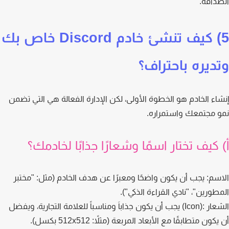
داقة.
5) كيف تنشئ خادم Discord خاص بك
ديره باحتراف؟
اء الخادم هو الخطوة الأولى، لكن الإدارة الفعالة هي التي تضمن
 مجتمعك واستمراره.
 كيف تختار اسمًا وشعارًا جذابًا لخادمك؟
سم:
يجب أن يكون واضحًا ومعبرًا عن هدف الخادم (مثل: "مختبر
طورين"، "نادي القراءة الذكي").
ر :(Icon)
يجب أن يكون جذاباَ ومناسباً للعلامة التجارية، ويفضل
كون متطابقًا مع الأبعاد المربعة (مثلاً: 512x512 بكسل).