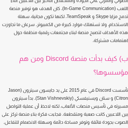
وتي والمرئي عالي الجودة والمنخفض التأخير بين اللاعبين أثناء
اللعب (In-Game Communication). كان الهدف هو توفير منصة
تدمج مزايا Skype و TeamSpeak، لكنها تكون مجانية، سهلة
ستخدام، ولا تستهلك موارد كبيرة من الكمبيوتر. سرعان ما تجاوزت
 الأهداف لتصبح منصة لبناء مجتمعات رقمية منظمة حول
مامات مشتركة.
ب) كيف بدأت منصة Discord ومن هم
سسوها؟
تأسست Discord في عام 2015 على يد جايسون سيترون (Jason
Citron) و ستان ويسنيفسكي (Stan Vishnevskiy). بدأ سيترون
رته في تأسيس منصات الألعاب، لكنه لاحظ أن عملية التواصل
 اللاعبين كانت صعبة ومتقطعة. فجاءت فكرة بناء منصة تركز على
وت بجودة فائقة وتوفر مساحة دائمة وسهلة الانضمام للتفاعل.