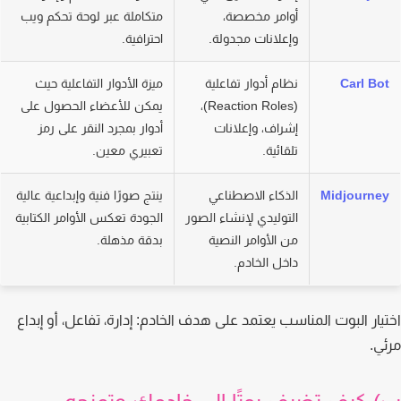
أوامر مخصصة،
متكاملة عبر لوحة تحكم ويب
وإعلانات مجدولة.
احترافية.
Carl Bo
نظام أدوار تفاعلية
ميزة الأدوار التفاعلية حيث
(Reaction Roles)،
يمكن للأعضاء الحصول على
إشراف، وإعلانات
أدوار بمجرد النقر على رمز
تلقائية.
تعبيري معين.
Midjourne
الذكاء الاصطناعي
ينتج صورًا فنية وإبداعية عالية
التوليدي لإنشاء الصور
الجودة تعكس الأوامر الكتابية
من الأوامر النصية
بدقة مذهلة.
داخل الخادم.
يار البوت المناسب يعتمد على هدف الخادم: إدارة، تفاعل، أو إبداع
ي.