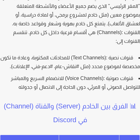
مقر الرئيسي" الذي يضم جميع الأعضاء والأنشطة المتعلقة
ضوع معين (مثل خادم لمشروع برمجي، أو لمادة دراسية، أو
اق الألعاب). يتمتع كل خادم بهوية وشعار وقواعد خاصة به.
ت :(Channels)
هي أقسام فرعية داخل كل خادم. تنقسم
نوات إلى:
قنوات نصية :(Text Channels)
للمحادثات المكتوبة، وعادة ما تكون
صة لموضوع محدد (مثل #نقاش-عام، #دعم-فني، #إعلانات).
قنوات صوتية :(Voice Channels)
للانضمام السريع والمباشر
واصل الصوتي أو المرئي، دون الحاجة إلى الاتصال أو جدولته
📊 الفرق بين الخادم (Server) والقناة (Channel)
في Discord