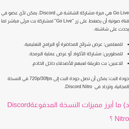
Go Live هي ميزة مشاركة الشاشة في Discord. يمكن لأي عضو في
قناة صوتية أن يضغط على زر "Go Live" لمشاركة بث مرئي مباشر لما
ث على شاشته.
للمعلمين:
عرض شرائح المحاضرة أو البرامج التعليمية.
للمطورين:
مشاركة الأكواد أو عرض عملية البرمجة.
للاعبين:
بث طريقة لعبهم للأصدقاء داخل الخادم.
ة البث:
يمكن أن تصل جودة البث إلى 720p/30fps في النسخة
نية، وتزداد في Discord Nitro.
د) ما أبرز مميزات النسخة المدفوعةDiscord
Ni ؟