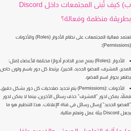
ب) كيف تُبنى المجتمعات داخل Discord
ريقة منظمة وفعالة؟
مد فعالية المجتمعات على نظام
الأدوار (Roles)
و
الأذونات
:
الأدوار :(Roles)
يمنح مدير الخادم أدوارًا مختلفة للأعضاء (مثل:
دير، المشرف، العضو الجديد، الخبير). يرتبط كل دور باسم ولون خاص
ر بجوار اسم العضو.
الأذونات :(Permissions)
يتم تحديد صلاحيات كل دور بشكل دقيق.
لاً، يمكن لدور "المشرف" حذف رسائل الآخرين، بينما لا يمكن لدور
عضو الجديد" إرسال رسائل في قناة #إعلانات. هذا التنظيم هو ما
ة عمل وتعلم مثالية.