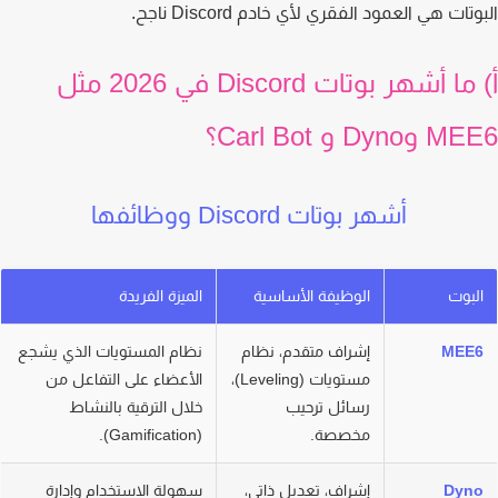
تات هي العمود الفقري لأي خادم Discord ناجح.
أ) ما أشهر بوتات Discord في 2026 مثل
Dyn و Carl Bot؟
أشهر بوتات Discord ووظائفها
لبوت
الوظيفة الأساسية
الميزة الفريدة
MEE
إشراف متقدم، نظام
نظام المستويات الذي يشجع
مستويات (Leveling)،
الأعضاء على التفاعل من
رسائل ترحيب
خلال الترقية بالنشاط
مخصصة.
(Gamification).
Dyn
إشراف، تعديل ذاتي،
سهولة الاستخدام وإدارة