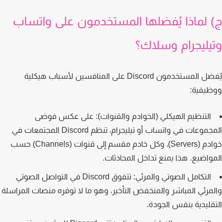
 لماذا يُفضلها المستخدمون على واتساب
يليجرام وسلاك؟
يُفضل المستخدمون Discord على المنافسين لأسباب هيكلية
يفية:
التنظيم الهيكلي (الخوادم والقنوات):
على عكس فوضى
المجموعات في واتساب أو تيليجرام، تنظم Discord المجتمعات في
خوادم (Servers)، وكل خادم مقسم إلى قنوات (Channels) حسب
واضيع. هذا يمنع تداخل المحادثات.
التكامل الصوتي والمرئي:
تتفوق Discord في التواصل الصوتي
مرئي المباشر والمنخفض التأخير، وهو ما لا توفره منصات المراسلة
قليدية بنفس الجودة.