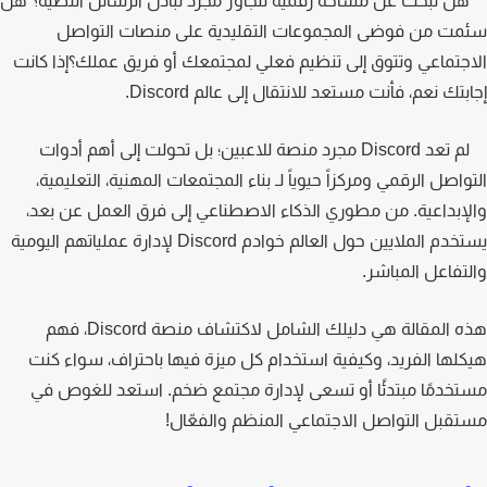
ل تبحث عن مساحة رقمية تتجاوز مجرد تبادل الرسائل النصية؟ هل
ت من فوضى المجموعات التقليدية على منصات التواصل
جتماعي وتتوق إلى تنظيم فعلي لمجتمعك أو فريق عملك؟إذا كانت
تك نعم، فأنت مستعد للانتقال إلى عالم Discord.
لم تعد Discord مجرد منصة للاعبين؛ بل تحولت إلى أهم أدوات
واصل الرقمي ومركزاً حيوياً لـ بناء المجتمعات المهنية، التعليمية،
إبداعية. من مطوري الذكاء الاصطناعي إلى فرق العمل عن بعد،
يستخدم الملايين حول العالم خوادم Discord لإدارة عملياتهم اليومية
تفاعل المباشر.
هذه المقالة هي دليلك الشامل لاكتشاف منصة Discord، فهم
لها الفريد، وكيفية استخدام كل ميزة فيها باحتراف، سواء كنت
خدمًا مبتدئًا أو تسعى لإدارة مجتمع ضخم. استعد للغوص في
قبل التواصل الاجتماعي المنظم والفعّال!